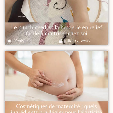
Le punch needle : la broderie en relief
facile à maîtriser chez soi
Lifestyle
juillet 13, 2026
Cosmétiques de maternité : quels
ingrédients privilégier pour l’élasticité