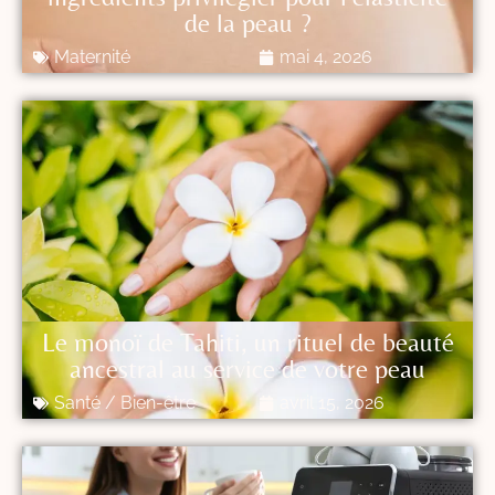
de la peau ?
Maternité
mai 4, 2026
Le monoï de Tahiti, un rituel de beauté
ancestral au service de votre peau
Santé / Bien-être
avril 15, 2026