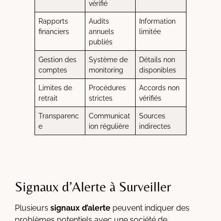
vérifié
Rapports
Audits
Information
financiers
annuels
limitée
publiés
Gestion des
Système de
Détails non
comptes
monitoring
disponibles
Limites de
Procédures
Accords non
retrait
strictes
vérifiés
Transparenc
Communicat
Sources
e
ion régulière
indirectes
Signaux d’Alerte à Surveiller
Plusieurs
signaux d’alerte
peuvent indiquer des
problèmes potentiels avec une société de