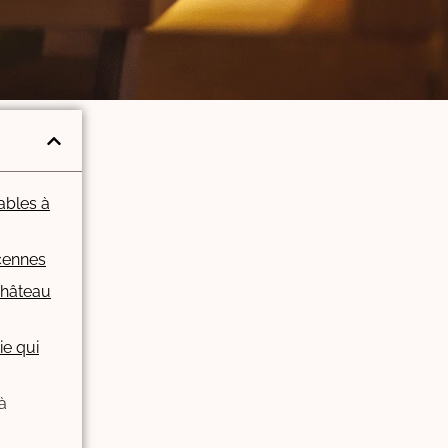
ables à
ncennes
Château
ie qui
à