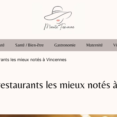
uté
Santé / Bien-être
Gastronomie
Maternité
Vi
rants les mieux notés à Vincennes
restaurants les mieux notés 