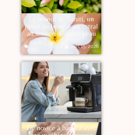
Le monoï de Tahiti, un
rituel de beauté ancestral
au service de votre peau
Santé / Bien-
avril 15, 2026
être
De novice à barista avec
une machine expresso