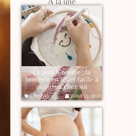
A la une
Le punch needle : la
broderie en relief facile à
maîtriser chez soi
Lifestyle
juillet 13, 2026