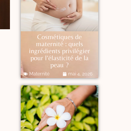
Cosmétiques de
maternité : quels
ingrédients privilégier
pour l’élasticité de la
peau ?
Maternité
mai 4, 2026