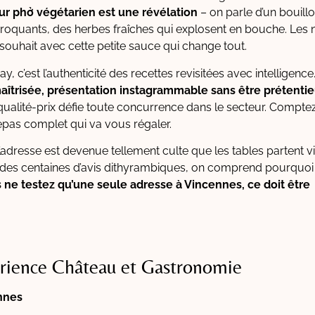
ur phở végétarien est une révélation
– on parle d’un bouill
croquants, des herbes fraîches qui explosent en bouche. Les
 souhait avec cette petite sauce qui change tout.
, c’est l’authenticité des recettes revisitées avec intelligence
 maîtrisée, présentation instagrammable sans être prétenti
qualité-prix défie toute concurrence dans le secteur. Compte
epas complet qui va vous régaler.
L’adresse est devenue tellement culte que les tables partent vi
t des centaines d’avis dithyrambiques, on comprend pourquoi
us ne testez qu’une seule adresse à Vincennes, ce doit être
périence Château et Gastronomie
nnes