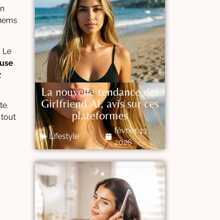
on
 nems
. Le
euse
.
z
La nouvelle tendance des
Girlfriend AI, avis sur ces
te.
plateformes
 tout
février 13,
Lifestyle
2026