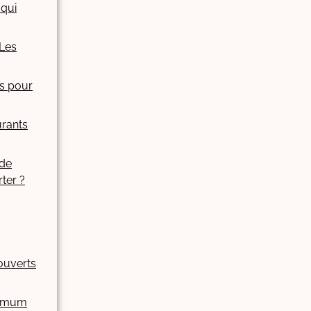
 qui
Les
es pour
urants
 de
ter ?
ouverts
aximum