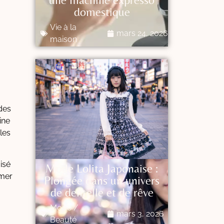
domestique
Vie à la
mars 24, 2026
maison
 des
ine
 les
isé
Mode Lolita Japonaise :
rmer
Plongée dans un univers
de dentelle et de rêve
Mode /
mars 3, 2026
Beauté