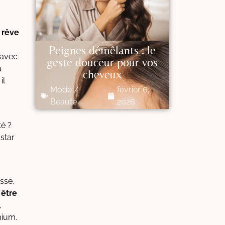
 rêve
Peignes démêlants : le
 avec
geste douceur pour vos
a
cheveux
il
Mode /
février 6,
Beauté
2026
té ?
 star
asse,
 être
,
mium.