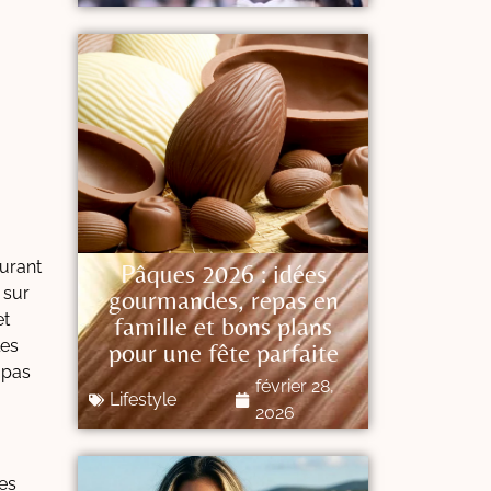
aurant
Pâques 2026 : idées
 sur
gourmandes, repas en
et
famille et bons plans
les
pour une fête parfaite
 pas
février 28,
Lifestyle
2026
tes