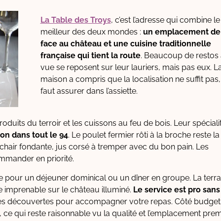
La Table des Troys
, c’est l’adresse qui combine le
meilleur des deux mondes :
un emplacement de
face au château et une cuisine traditionnelle
française qui tient la route
. Beaucoup de restos
vue se reposent sur leur lauriers, mais pas eux. L
maison a compris que la localisation ne suffit pas, 
faut assurer dans l’assiette.
roduits du terroir et les cuissons au feu de bois. Leur spéciali
ion dans tout le 94
. Le poulet fermier rôti à la broche reste la
, chair fondante, jus corsé à tremper avec du bon pain. Les
commander en priorité.
ite pour un déjeuner dominical ou un dîner en groupe. La terr
e imprenable sur le château illuminé.
Le service est pro sans
elles découvertes pour accompagner votre repas. Côté budget
 ce qui reste raisonnable vu la qualité et l’emplacement pre