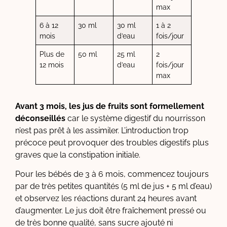
max
6 à 12
30 ml
30 ml
1 à 2
mois
d’eau
fois/jour
Plus de
50 ml
25 ml
2
12 mois
d’eau
fois/jour
max
Avant 3 mois, les jus de fruits sont formellement
déconseillés
car le système digestif du nourrisson
n’est pas prêt à les assimiler. L’introduction trop
précoce peut provoquer des troubles digestifs plus
graves que la constipation initiale.
Pour les bébés de 3 à 6 mois, commencez toujours
par de très petites quantités (5 ml de jus + 5 ml d’eau)
et observez les réactions durant 24 heures avant
d’augmenter. Le jus doit être fraîchement pressé ou
de très bonne qualité, sans sucre ajouté ni