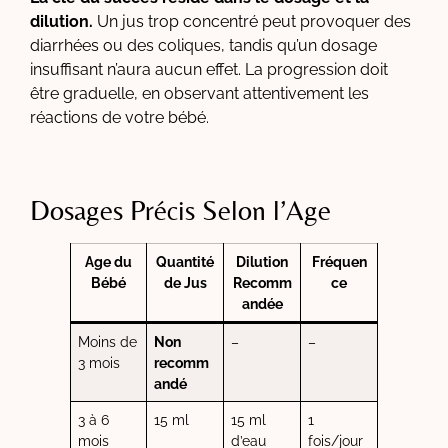
dilution.
Un jus trop concentré peut provoquer des
diarrhées ou des coliques, tandis qu’un dosage
insuffisant n’aura aucun effet. La progression doit
être graduelle, en observant attentivement les
réactions de votre bébé.
Dosages Précis Selon l’Age
Age du
Quantité
Dilution
Fréquen
Bébé
de Jus
Recomm
ce
andée
Moins de
Non
–
–
3 mois
recomm
andé
3 à 6
15 ml
15 ml
1
mois
d’eau
fois/jour