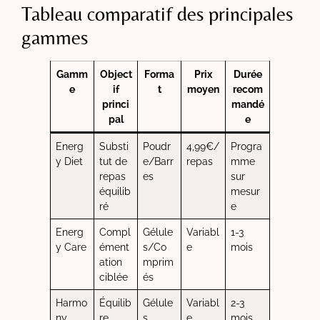
Tableau comparatif des principales
gammes
Gamm
Object
Forma
Prix
Durée
e
if
t
moyen
recom
princi
mandé
pal
e
Energ
Substi
Poudr
4,99€/
Progra
y Diet
tut de
e/Barr
repas
mme
repas
es
sur
équilib
mesur
ré
e
Energ
Compl
Gélule
Variabl
1-3
y Care
ément
s/Co
e
mois
ation
mprim
ciblée
és
Harmo
Équilib
Gélule
Variabl
2-3
ny
re
s
e
mois