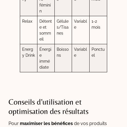
fémini
n
Relax
Détent
Gélule
Variabl
1-2
e et
s/Tisa
e
mois
somm
nes
eil
Energ
Énergi
Boisso
Variabl
Ponctu
y Drink
e
ns
e
el
immé
diate
Conseils d’utilisation et
optimisation des résultats
Pour
maximiser les bénéfices
de vos produits